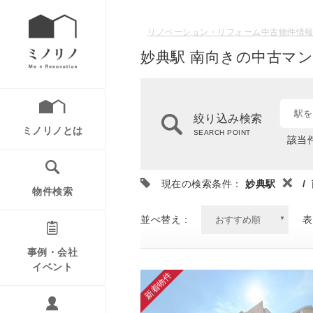
リノベーション・リフォーム中古物件情報
妙典駅 南向きの中古マン
駅を
絞り込み検索
ミノリノとは
SEARCH POINT
該当件
現在の検索条件：
妙典駅
/
物件検索
並べ替え :
表
事例・会社
イベント
新着物件