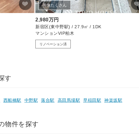
画像たくさん
2,980万円
新宿区(東中野駅) / 27.9㎡ / 1DK
マンションVIP柏木
リノベーション済
探す
駅
西船橋駅
中野駅
落合駅
高田馬場駅
早稲田駅
神楽坂駅
の物件を探す