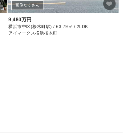
画像たくさん
画像
9,480万円
3,490
横浜市中区(桜木町駅) / 63.79㎡ / 2LDK
八王子市(京
アイマークス横浜桜木町
グランシ