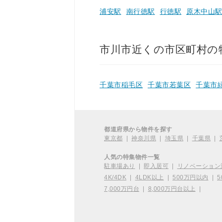
浦安駅
南行徳駅
行徳駅
原木中山
市川市近くの市区町村の
千葉市稲毛区
千葉市若葉区
千葉市
都道府県から物件を探す
東京都
|
神奈川県
|
埼玉県
|
千葉県
|
人気の特集物件一覧
駐車場あり
|
即入居可
|
リノベーション
4K/4DK
|
4LDK以上
|
500万円以内
|
5
7,000万円台
|
8,000万円台以上
|