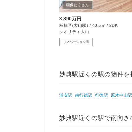
画像たくさん
3,890万円
.27㎡ / 4LDK
板橋区(大山駅) / 40.5㎡ / 2DK
クオリティ大山
リノベーション済
妙典駅近くの駅の物件を
浦安駅
南行徳駅
行徳駅
原木中山
妙典駅近くの駅で南向き