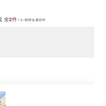
 全
2
件
/ 1~30件を表示中