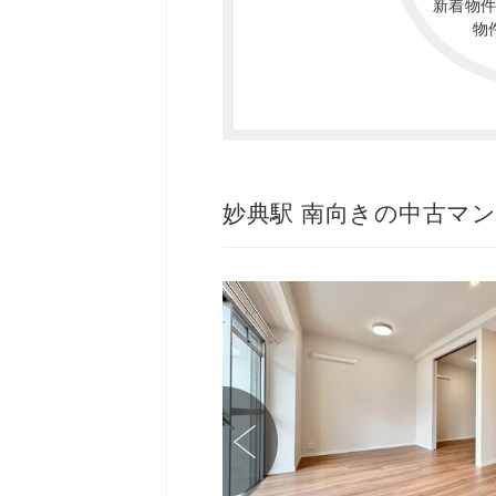
新着物
物
妙典駅 南向きの中古マ