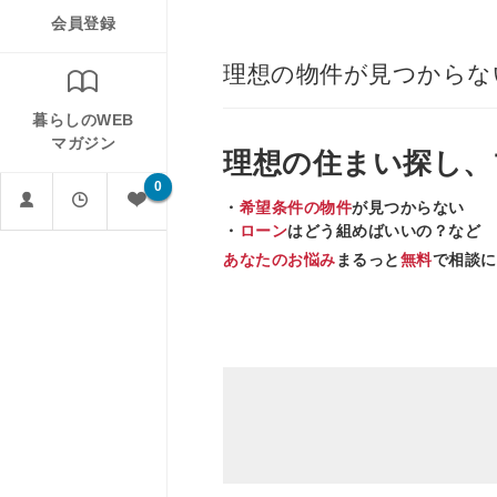
会員登録
理想の物件が見つからな
暮らしのWEB
マガジン
理想の住まい
探し、
0
・
希望条件の物件
が見つからない
・
ローン
はどう組めばいいの？など
あなたのお悩み
まるっと
無料
で相談に