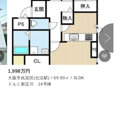
新着物件
画像
1,998万円
4,250
大阪市此花区(伝法駅) / 69.83㎡ / 3LDK
小平市(花小
ドルミ新淀川 14号棟
小平市花
リノベー