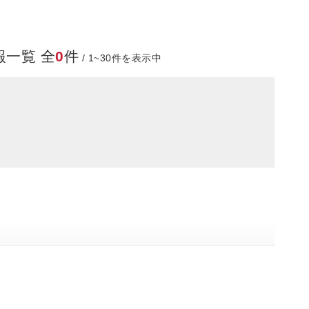
一覧 全
0
件
/ 1~30件を表示中