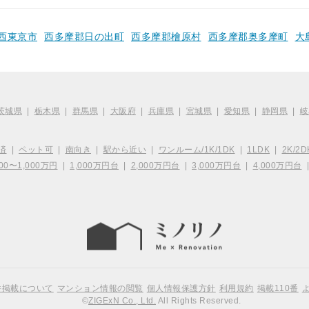
西東京市
西多摩郡日の出町
西多摩郡檜原村
西多摩郡奥多摩町
大
茨城県
|
栃木県
|
群馬県
|
大阪府
|
兵庫県
|
宮城県
|
愛知県
|
静岡県
|
岐
済
|
ペット可
|
南向き
|
駅から近い
|
ワンルーム/1K/1DK
|
1LDK
|
2K/2D
00〜1,000万円
|
1,000万円台
|
2,000万円台
|
3,000万円台
|
4,000万円台
件掲載について
マンション情報の閲覧
個人情報保護方針
利用規約
掲載110番
©
ZIGExN Co., Ltd.
All Rights Reserved.