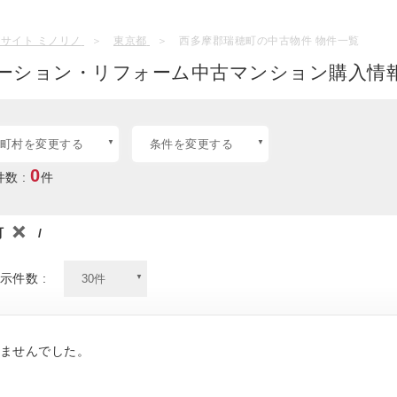
サイト ミノリノ
東京都
西多摩郡瑞穂町の中古物件 物件一覧
ーション・リフォーム中古マンション購入情報
町村を変更する
条件を変更する
0
数 :
件
町
/
示件数 :
ませんでした。