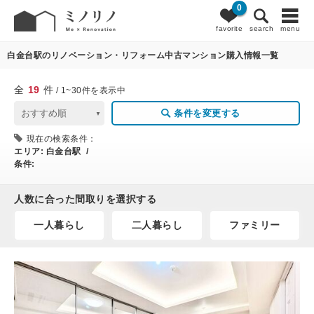
0
19
条件変更
favorite
search
menu
白金台駅のリノベーション・リフォーム中古マンション購入情報一覧
全
19
件
/ 1~30件を表示中
条件を変更する
現在の検索条件：
エリア:
白金台駅 /
条件:
人数に合った間取りを選択する
一人暮らし
二人暮らし
ファミリー