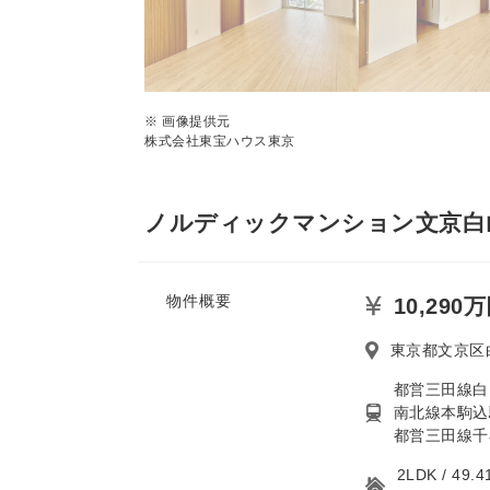
※ 画像提供元
株式会社東宝ハウス東京
ノルディックマンション文京白山
物件概要
10,290
東京都文京区白
都営三田線白
南北線本駒込
都営三田線千
2LDK / 4