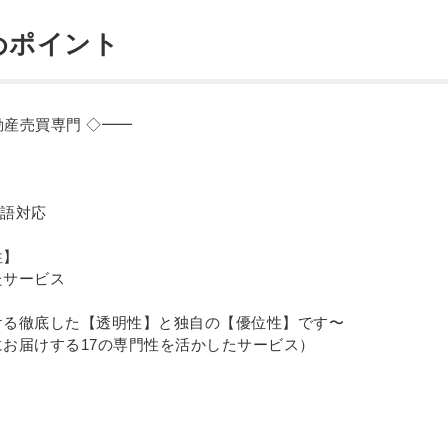
めポイント
不動産売買専門 ◇━━
/中国語対応
性】
たサービス
ける徹底した【透明性】と独自の【優位性】です〜
お届けする17の専門性を活かしたサービス）