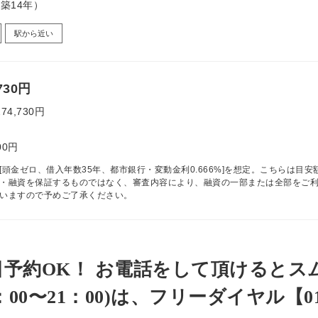
（築14年）
駅から近い
730円
274,730円
00円
[頭金ゼロ、借入年数35年、都市銀行・変動金利0.666%]を想定。こちらは目安
・融資を保証するものではなく、審査内容により、融資の一部または全部をご
いますので予めご了承ください。
日予約OK！ お電話をして頂けるとス
0〜21：00)は、フリーダイヤル【0120