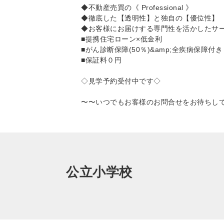
◆不動産売買の《 Professional 》
◆徹底した【透明性】と独自の【優位性】
◆お客様にお届けする専門性を活かしたサ
■提携住宅ローン×低金利
■がん診断保障(50％)&amp;全疾病保障付き
■保証料０円
◇見学予約受付中です◇
〜〜いつでもお客様のお問合せをお待ちし
公立小学校