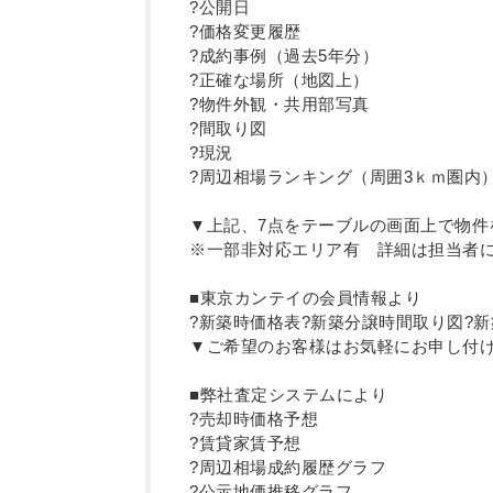
?公開日
?価格変更履歴
?成約事例（過去5年分）
?正確な場所（地図上）
?物件外観・共用部写真
?間取り図
?現況
?周辺相場ランキング（周囲3ｋｍ圏内
▼上記、7点をテーブルの画面上で物件
※一部非対応エリア有 詳細は担当者
■東京カンテイの会員情報より
?新築時価格表?新築分譲時間取り図?
▼ご希望のお客様はお気軽にお申し付け
■弊社査定システムにより
?売却時価格予想
?賃貸家賃予想
?周辺相場成約履歴グラフ
?公示地価推移グラフ