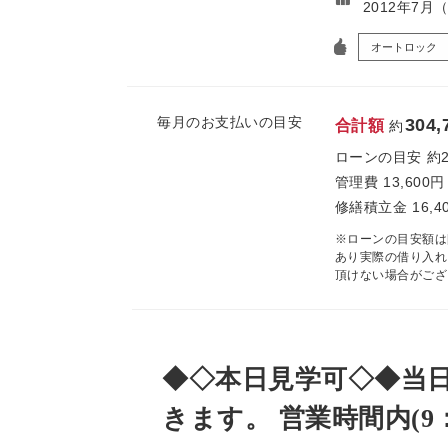
2012年7月
オートロック
毎月のお支払いの目安
304,
合計額
約
ローンの目安
約
管理費
13,600円
修繕積立金
16,4
※ローンの目安額は
あり実際の借り入れ
頂けない場合がござ
◆◇本日見学可◇◆当
きます。 営業時間内(9：0