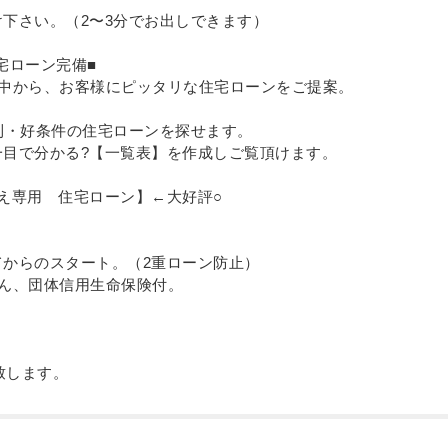
下さい。（2〜3分でお出しできます）
携住宅ローン完備■
の中から、お客様にピッタリな住宅ローンをご提案。
利・好条件の住宅ローンを探せます。
目で分かる?【一覧表】を作成しご覧頂けます。
え専用 住宅ローン】←大好評○
。
からのスタート。（2重ローン防止）
ん、団体信用生命保険付。
応致します。