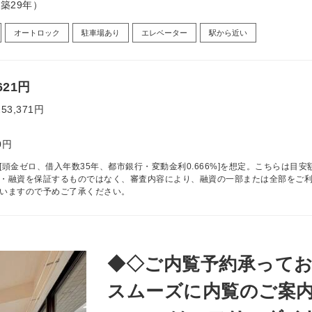
（築29年）
オートロック
駐車場あり
エレベーター
駅から近い
621円
253,371円
0円
[頭金ゼロ、借入年数35年、都市銀行・変動金利0.666%]を想定。こちらは目安
・融資を保証するものではなく、審査内容により、融資の一部または全部をご
いますので予めご了承ください。
◆◇ご内覧予約承ってお
スムーズに内覧のご案内が