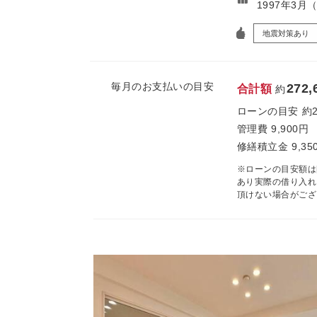
1997年3月
地震対策あり
毎月のお支払いの目安
272,
合計額
約
ローンの目安
約
管理費
9,900円
修繕積立金
9,35
※ローンの目安額は
あり実際の借り入れ
頂けない場合がござ