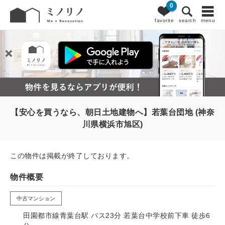
0
favorite
search
menu
【安心を買うなら、朝日土地建物へ】若葉台団地 (神奈
川県横浜市旭区)
この物件は掲載が終了しております。
物件概要
中古マンション
田園都市線青葉台駅 バス23分 若葉台中学校前下車 徒歩6