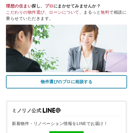
理想の住まい
探し、
プロ
にまかせてみませんか？
こだわりの物件選び
、
ローンについて
、まるっと
無料
で相談に
乗らせていただきます。
物件選びのプロに相談する
ミノリノ公式
新着物件・リノベーション情報をLINEでお届け！