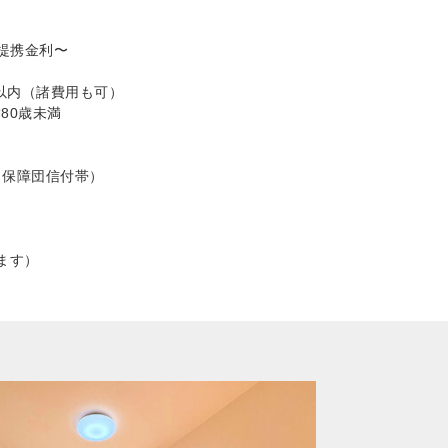
提携金利〜
以内（諸費用も可）
80歳未満
％
0％保障団信付帯）
ます）