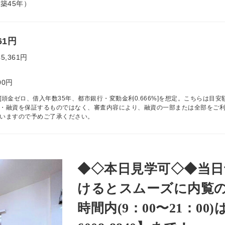
（築45年）
661円
45,361円
00円
[頭金ゼロ、借入年数35年、都市銀行・変動金利0.666%]を想定。こちらは目安
・融資を保証するものではなく、審査内容により、融資の一部または全部をご
いますので予めご了承ください。
◆◇本日見学可◇◆当日
けるとスムーズに内覧の
時間内(9：00〜21：00