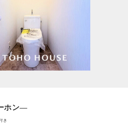
ーホン—
付き