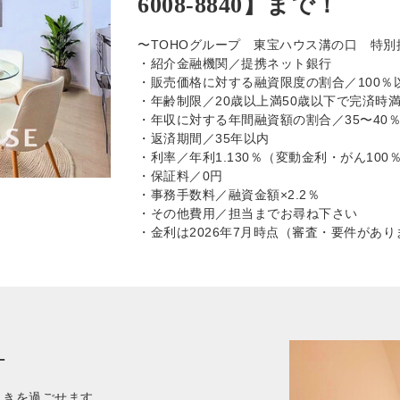
6008-8840】まで！
〜TOHOグループ 東宝ハウス溝の口 特別
・紹介金融機関／提携ネット銀行
・販売価格に対する融資限度の割合／100％
・年齢制限／20歳以上満50歳以下で完済時満
・年収に対する年間融資額の割合／35〜40
・返済期間／35年以内
・利率／年利1.130％（変動金利・がん10
・保証料／0円
・事務手数料／融資金額×2.2％
・その他費用／担当までお尋ね下さい
・金利は2026年7月時点（審査・要件があり
—
ときを過ごせます