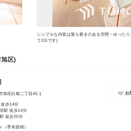
シンプルな内装は落ち着きのある空間・ゆったり
てCGです)
旭区)
円
お
旭区白根二丁目45-1
 徒歩14分
谷駅 徒歩14分
駅 徒歩20分
2.9㎡（専有面積）