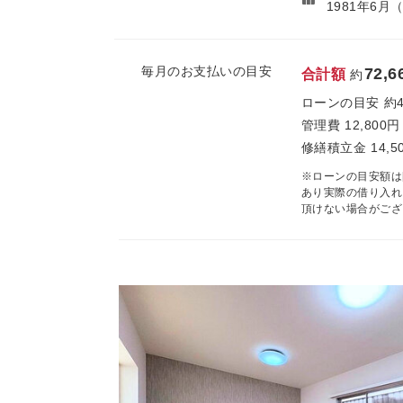
1981年6月
毎月のお支払いの目安
72,
合計額
約
ローンの目安
約
管理費
12,800円
修繕積立金
14,5
※ローンの目安額は
あり実際の借り入れ
頂けない場合がござ