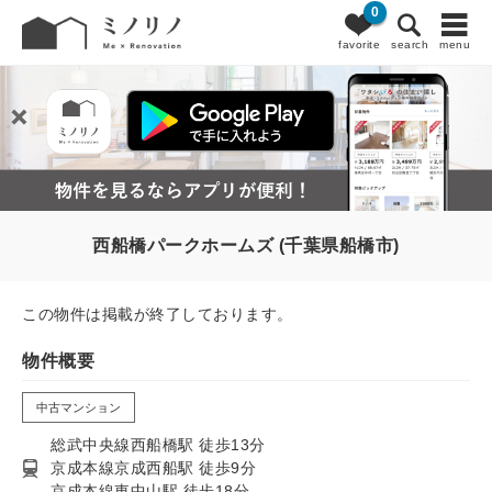
0
favorite
search
menu
西船橋パークホームズ (千葉県船橋市)
この物件は掲載が終了しております。
物件概要
中古マンション
総武中央線西船橋駅 徒歩13分
京成本線京成西船駅 徒歩9分
京成本線東中山駅 徒歩18分