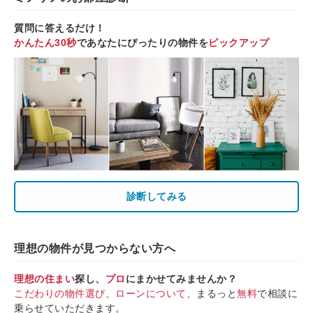
質問に答えるだけ！
かんたん30秒
であなたにぴったりの物件を
ピックアップ
診断してみる
理想の物件が見つからない方へ
理想の住まい
探し、
プロ
にまかせてみませんか？
こだわりの物件選び
、
ローンについて
、まるっと
無料
で相談に
乗らせていただきます。