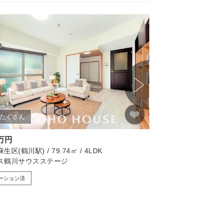
たくさん
画像たくさん
0万円
3,399万円
区(鶴川駅) / 79.74㎡ / 4LDK
町田市(矢部駅) / 118.
ス鶴川サウスステージ
「矢部」駅 町田市
ーション済