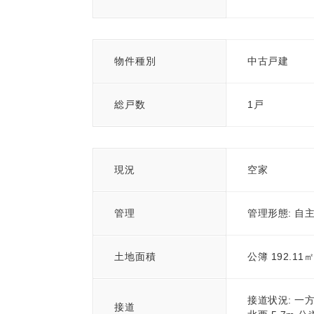
物件種別
中古戸建
総戸数
1戸
現況
空家
管理
管理形態: 自
土地面積
公簿 192.11㎡
接道状況: 一
接道