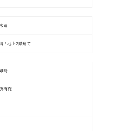
木造
階 / 地上2階建て
即時
所有権