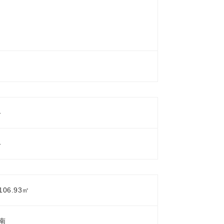
-
-
106.93㎡
南