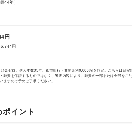
（築44年）
744円
86,744円
[頭金ゼロ、借入年数35年、都市銀行・変動金利0.666%]を想定。こちらは目安
・融資を保証するものではなく、審査内容により、融資の一部または全部をご
いますので予めご了承ください。
めポイント