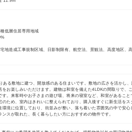
 11.9m
一種低層住居専用地域
0%
: 宅地造成工事規制区域、日影制限有、航空法、景観法、高度地区、
とりある敷地に建つ、開放感のある住まいです。敷地の広さを活かし
活をお楽しみいただけます。建物は和室を備えた4LDKの間取りで、
です。来客時やお子さまの遊び場、将来の寝室など、和室があること
宅のため、室内はきれいに整えられており、購入後すぐに新生活をス
住環境に位置しており、街並みが整い、落ち着いた雰囲気の中で安心
ランスが取れた、長く暮らしたい方におすすめの物件です。