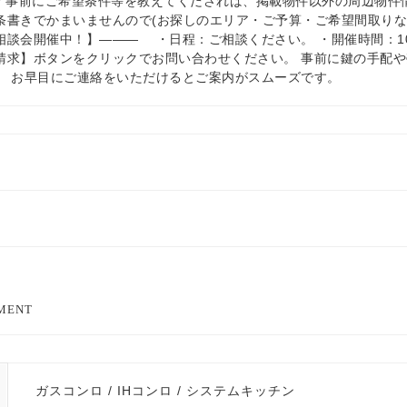
介 事前にご希望条件等を教えてくだされば、掲載物件以外の周辺物件
条書きでかまいませんので(お探しのエリア・ご予算・ご希望間取りな
談会開催中！】——— ・日程：ご相談ください。 ・開催時間：10：
請求】ボタンをクリックでお問い合わせください。 事前に鍵の手配
。 お早目にご連絡をいただけるとご案内がスムーズです。
EMENT
ガスコンロ / IHコンロ / システムキッチン