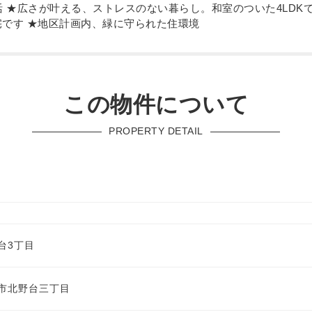
活 ★広さが叶える、ストレスのない暮らし。和室のついた4LDK
です ★地区計画内、緑に守られた住環境
この物件について
PROPERTY DETAIL
台3丁目
市北野台三丁目