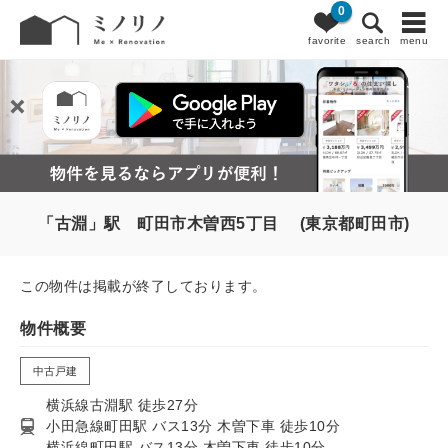
0
favorite
search
menu
「古淵」駅 町田市木曽西5丁目 (東京都町田市)
この物件は掲載が終了しております。
物件概要
中古戸建
横浜線古淵駅 徒歩27分
小田急線町田駅 バス13分 木曽下車 徒歩10分
横浜線町田駅 バス13分 木曽下車 徒歩10分