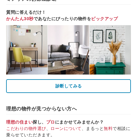
質問に答えるだけ！
かんたん30秒
であなたにぴったりの物件を
ピックアップ
診断してみる
理想の物件が見つからない方へ
理想の住まい
探し、
プロ
にまかせてみませんか？
こだわりの物件選び
、
ローンについて
、まるっと
無料
で相談に
乗らせていただきます。