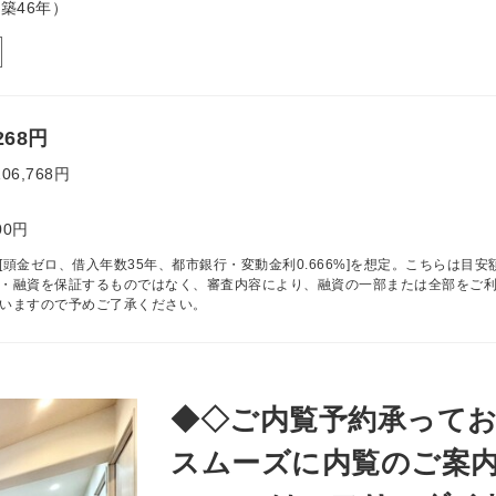
（築46年）
268円
106,768円
00円
[頭金ゼロ、借入年数35年、都市銀行・変動金利0.666%]を想定。こちらは目安
・融資を保証するものではなく、審査内容により、融資の一部または全部をご
いますので予めご了承ください。
◆◇ご内覧予約承ってお
スムーズに内覧のご案内が