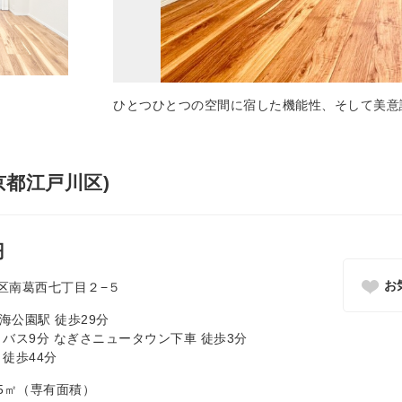
ひとつひとつの空間に宿した機能性、そして美意
京都江戸川区)
円
お
区南葛西七丁目２−５
海公園駅 徒歩29分
 バス9分 なぎさニュータウン下車 徒歩3分
 徒歩44分
71.5㎡（専有面積）