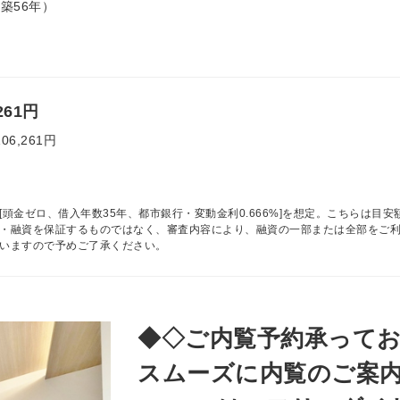
（築56年）
261円
106,261円
[頭金ゼロ、借入年数35年、都市銀行・変動金利0.666%]を想定。こちらは目安
・融資を保証するものではなく、審査内容により、融資の一部または全部をご
いますので予めご了承ください。
◆◇ご内覧予約承ってお
スムーズに内覧のご案内が