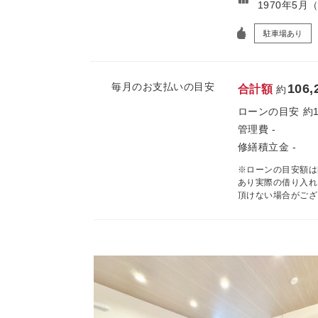
1970年5月
駐車場あり
毎月のお支払いの目安
106,
合計額
約
ローンの目安
約
管理費
-
修繕積立金
-
※ローンの目安額は
あり実際の借り入れ
頂けない場合がござ