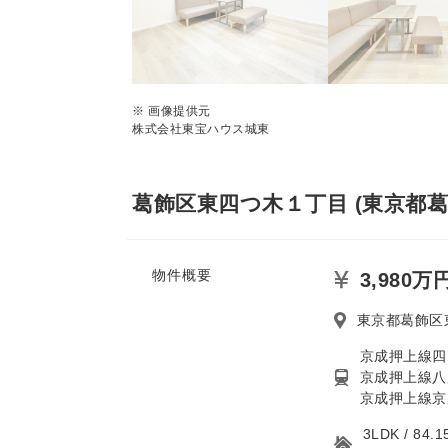
※ 画像提供元
株式会社東宝ハウス城東
葛飾区東四つ木１丁目 (東京都葛
物件概要
3,980万
東京都葛飾区
京成押上線四
京成押上線八
京成押上線京
3LDK / 8