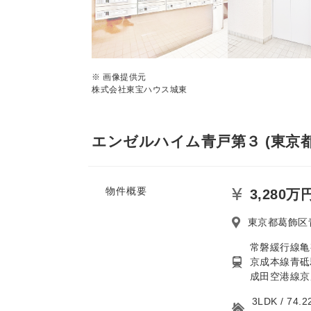
※ 画像提供元
株式会社東宝ハウス城東
エンゼルハイム青戸第３ (東京都
物件概要
3,280万
東京都葛飾区
常磐緩行線亀
京成本線青砥
成田空港線京
3LDK / 7