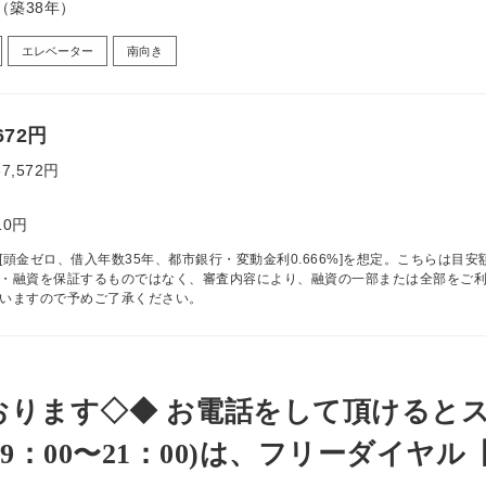
月（築38年）
エレベーター
南向き
672円
87,572円
10円
[頭金ゼロ、借入年数35年、都市銀行・変動金利0.666%]を想定。こちらは目安
・融資を保証するものではなく、審査内容により、融資の一部または全部をご
いますので予めご了承ください。
おります◇◆ お電話をして頂けると
：00〜21：00)は、フリーダイヤル【01