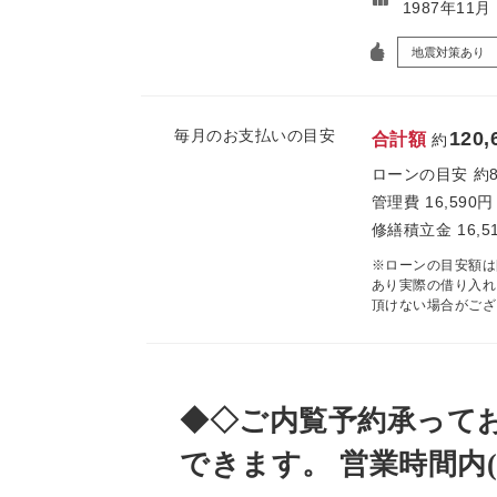
1987年11
地震対策あり
毎月のお支払いの目安
120,
合計額
約
ローンの目安
約
管理費
16,590円
修繕積立金
16,5
※ローンの目安額は
あり実際の借り入れ
頂けない場合がござ
◆◇ご内覧予約承って
できます。 営業時間内(9