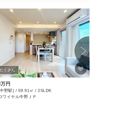
たくさん
画像たくさん
98万円
11,480万円
野駅) / 59.91㎡ / 2SLDK
杉並区(浜田山駅) / 81.
ロワイヤル中野ＪＰ
ハイコート浜田山壱
リノベーション済