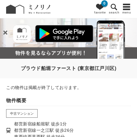
0
favorite
search
menu
プラウド船堀ファースト (東京都江戸川区)
この物件は掲載が終了しております。
物件概要
中古マンション
都営新宿線船堀駅 徒歩1分
都営新宿線一之江駅 徒歩26分
東西線西葛西駅 徒歩36分