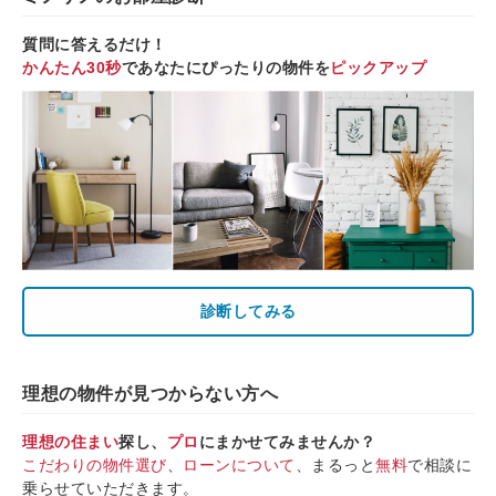
質問に答えるだけ！
かんたん30秒
であなたにぴったりの物件を
ピックアップ
診断してみる
理想の物件が見つからない方へ
理想の住まい
探し、
プロ
にまかせてみませんか？
こだわりの物件選び
、
ローンについて
、まるっと
無料
で相談に
乗らせていただきます。