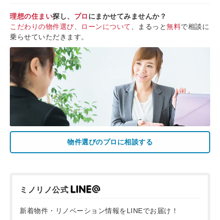
理想の住まい
探し、
プロ
にまかせてみませんか？
こだわりの物件選び
、
ローンについて
、まるっと
無料
で相談に
乗らせていただきます。
物件選びのプロに相談する
ミノリノ公式
新着物件・リノベーション情報をLINEでお届け！