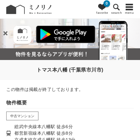
0
favorite
search
menu
トマス本八幡 (千葉県市川市)
この物件は掲載が終了しております。
物件概要
中古マンション
総武中央線本八幡駅 徒歩6分
都営新宿線本八幡駅 徒歩8分
京成本線京成八幡駅 徒歩13分