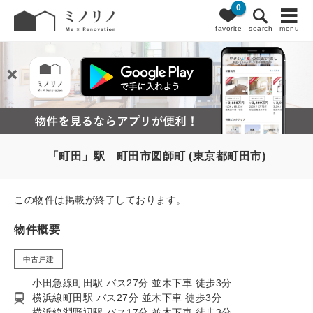
0
favorite
search
menu
「町田」駅 町田市図師町 (東京都町田市)
この物件は掲載が終了しております。
物件概要
中古戸建
小田急線町田駅 バス27分 並木下車 徒歩3分
横浜線町田駅 バス27分 並木下車 徒歩3分
横浜線淵野辺駅 バス17分 並木下車 徒歩3分