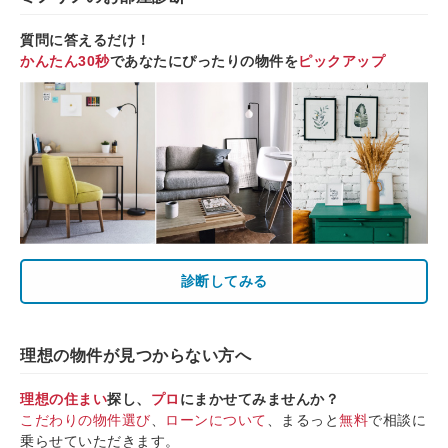
質問に答えるだけ！
かんたん30秒
であなたにぴったりの物件を
ピックアップ
診断してみる
理想の物件が見つからない方へ
理想の住まい
探し、
プロ
にまかせてみませんか？
こだわりの物件選び
、
ローンについて
、まるっと
無料
で相談に
乗らせていただきます。