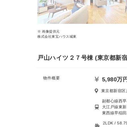
※ 画像提供元
株式会社東宝ハウス城東
戸山ハイツ２７号棟 (東京都新宿
物件概要
5,980万
東京都新宿区
副都心線西早
大江戸線東新
東西線早稲田
2LDK / 5