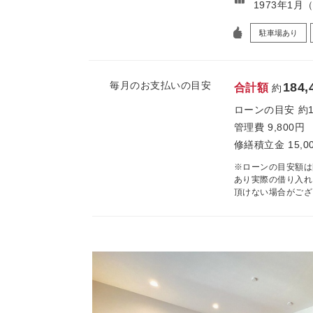
1973年1月
駐車場あり
毎月のお支払いの目安
184,
合計額
約
ローンの目安
約
管理費
9,800円
修繕積立金
15,0
※ローンの目安額は
あり実際の借り入れ
頂けない場合がござ