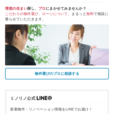
理想の住まい
探し、
プロ
にまかせてみませんか？
こだわりの物件選び
、
ローンについて
、まるっと
無料
で相談に
乗らせていただきます。
物件選びのプロに相談する
ミノリノ公式
新着物件・リノベーション情報をLINEでお届け！