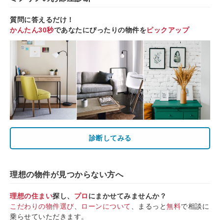
質問に答えるだけ！
かんたん30秒
であなたにぴったりの物件を
ピックアップ
診断してみる
理想の物件が見つからない方へ
理想の住まい
探し、
プロ
にまかせてみませんか？
こだわりの物件選び
、
ローンについて
、まるっと
無料
で相談に
乗らせていただきます。