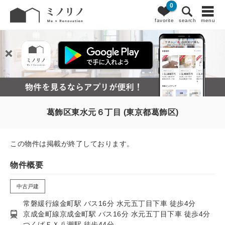
0
favorite
search
menu
葛飾区東水元６丁目 (東京都葛飾区)
この物件は掲載が終了しております。
物件概要
中古戸建
常磐緩行線金町駅 バス16分 水元五丁目下車 徒歩4分
京成金町線京成金町駅 バス16分 水元五丁目下車 徒歩4分
つくばＥＸ八潮駅 徒歩44分