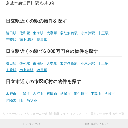
京成本線江戸川駅 徒歩8分
日立駅近くの駅の物件を探す
勝田駅
佐和駅
東海駅
大甕駅
常陸多賀駅
小木津駅
十王駅
高萩駅
南中郷駅
磯原駅
日立駅近くの駅で6,000万円台の物件を探す
勝田駅
佐和駅
東海駅
大甕駅
常陸多賀駅
小木津駅
十王駅
高萩駅
南中郷駅
磯原駅
日立市近くの市区町村の物件を探す
水戸市
土浦市
古河市
石岡市
結城市
龍ケ崎市
下妻市
常総市
常陸太田市
高萩市
リノベーション・リフォーム中古物件情報サイト ミノリノ
日立の中古物件 物件一覧
ミノリノとは
物件掲載について