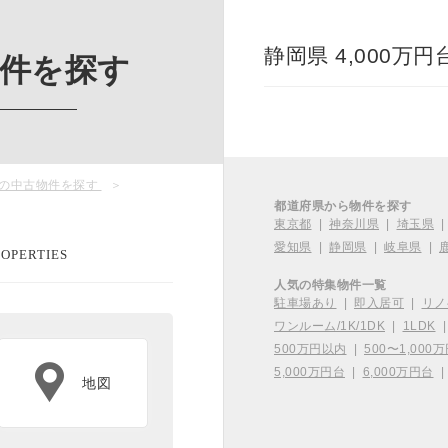
静岡県 4,000万
物件を探す
円台の中古物件を探す
都道府県から物件を探す
東京都
|
神奈川県
|
埼玉県
愛知県
|
静岡県
|
岐阜県
|
OPERTIES
人気の特集物件一覧
駐車場あり
|
即入居可
|
リノ
ワンルーム/1K/1DK
|
1LDK
500万円以内
|
500〜1,000
5,000万円台
|
6,000万円台
地図