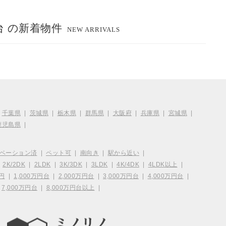
円台 の新着物件
NEW ARRIVALS
|
千葉県
|
茨城県
|
栃木県
|
群馬県
|
大阪府
|
兵庫県
|
宮城県
|
鹿児島県
|
ベーション済
|
ペット可
|
南向き
|
駅から近い
|
|
2K/2DK
|
2LDK
|
3K/3DK
|
3LDK
|
4K/4DK
|
4LDK以上
|
万円
|
1,000万円台
|
2,000万円台
|
3,000万円台
|
4,000万円台
|
|
7,000万円台
|
8,000万円台以上
|