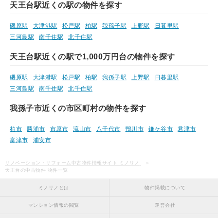
天王台駅近くの駅の物件を探す
磯原駅
大津港駅
松戸駅
柏駅
我孫子駅
上野駅
日暮里駅
三河島駅
南千住駅
北千住駅
天王台駅近くの駅で1,000万円台の物件を探す
磯原駅
大津港駅
松戸駅
柏駅
我孫子駅
上野駅
日暮里駅
三河島駅
南千住駅
北千住駅
我孫子市近くの市区町村の物件を探す
柏市
勝浦市
市原市
流山市
八千代市
鴨川市
鎌ケ谷市
君津市
富津市
浦安市
リノベーション・リフォーム中古物件情報サイト ミノリノ
天王台の中古物件 物件一覧
ミノリノとは
物件掲載について
マンション情報の閲覧
運営会社