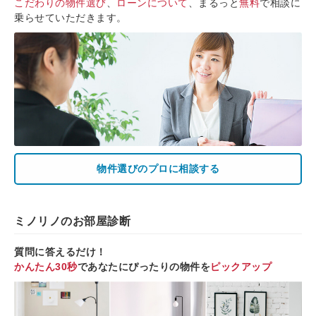
こだわりの物件選び
、
ローンについて
、まるっと
無料
で相談に
乗らせていただきます。
物件選びのプロに相談する
ミノリノのお部屋診断
質問に答えるだけ！
かんたん30秒
であなたにぴったりの物件を
ピックアップ