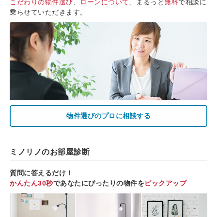
こだわりの物件選び
、
ローンについて
、まるっと
無料
で相談に
乗らせていただきます。
物件選びのプロに相談する
ミノリノのお部屋診断
質問に答えるだけ！
かんたん30秒
であなたにぴったりの物件を
ピックアップ