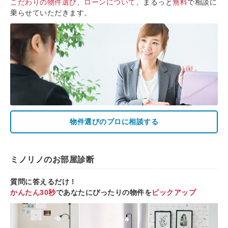
こだわりの物件選び
、
ローンについて
、まるっと
無料
で相談に
乗らせていただきます。
物件選びのプロに相談する
ミノリノのお部屋診断
質問に答えるだけ！
かんたん30秒
であなたにぴったりの物件を
ピックアップ