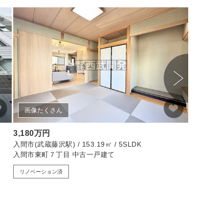
画像たくさん
画像
3,180万円
3,580
入間市(武蔵藤沢駅) / 153.19㎡ / 5SLDK
杉並区(西永
入間市東町７丁目 中古一戸建て
永福ニュ
リノベーション済
リノベー