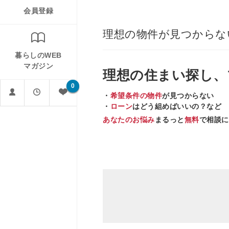
会員登録
理想の物件が見つからな
暮らしのWEB
マガジン
理想の住まい
探し、
0
・
希望条件の物件
が見つからない
・
ローン
はどう組めばいいの？など
あなたのお悩み
まるっと
無料
で相談に