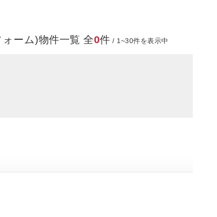
ォーム)物件一覧 全
0
件
/ 1~30件を表示中