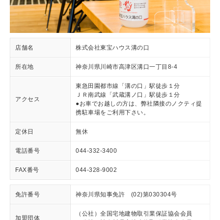
店舗名
株式会社東宝ハウス溝の口
所在地
神奈川県川崎市高津区溝口一丁目8-4
東急田園都市線「溝の口」駅徒歩１分
ＪＲ南武線「武蔵溝ノ口」駅徒歩１分
アクセス
●お車でお越しの方は、弊社隣接のノクティ提
携駐車場をご利用下さい。
定休日
無休
電話番号
044-332-3400
FAX番号
044-328-9002
免許番号
神奈川県知事免許 (02)第030304号
（公社）全国宅地建物取引業保証協会会員
加盟団体