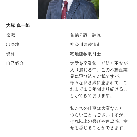
大塚 真一郎
役職
営業２課 課長
出身地
神奈川県綾瀬市
資格
宅地建物取引士
自己紹介
大学を卒業後、期待と不安が
入り混じる中、この不動産業
界に飛び込んだ私ですが、
様々な良き縁に恵まれて、こ
れまで１０年間走り続けるこ
とができております。
私たちの仕事は大変なこと、
つらいこともございますが、
それ以上の喜びや達成感、幸
せを感じることができます。