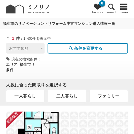
0
1
条件変更
favorite
search
menu
福生市のリノベーション・リフォーム中古マンション購入情報一覧
全
1
件
/ 1~30件を表示中
条件を変更する
現在の検索条件：
エリア:
福生市 /
条件:
人数に合った間取りを選択する
一人暮らし
二人暮らし
ファミリー
新着物件