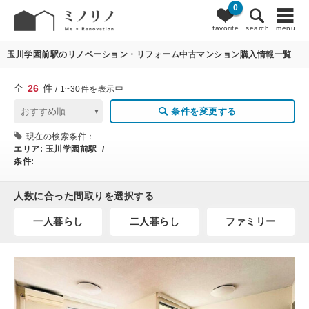
0
26
条件変更
favorite
search
menu
玉川学園前駅のリノベーション・リフォーム中古マンション購入情報一覧
全
26
件
/ 1~30件を表示中
条件を変更する
現在の検索条件：
エリア:
玉川学園前駅 /
条件:
人数に合った間取りを選択する
一人暮らし
二人暮らし
ファミリー