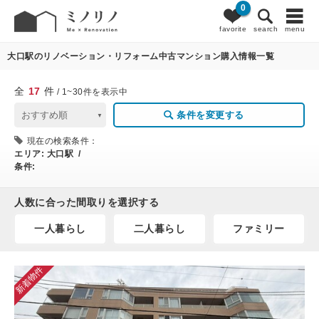
0
17
条件変更
favorite
search
menu
大口駅のリノベーション・リフォーム中古マンション購入情報一覧
全
17
件
/ 1~30件を表示中
条件を変更する
現在の検索条件：
エリア:
大口駅 /
条件:
人数に合った間取りを選択する
一人暮らし
二人暮らし
ファミリー
新着物件