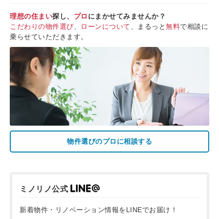
理想の住まい
探し、
プロ
にまかせてみませんか？
こだわりの物件選び
、
ローンについて
、まるっと
無料
で相談に
乗らせていただきます。
物件選びのプロに相談する
ミノリノ公式
新着物件・リノベーション情報をLINEでお届け！