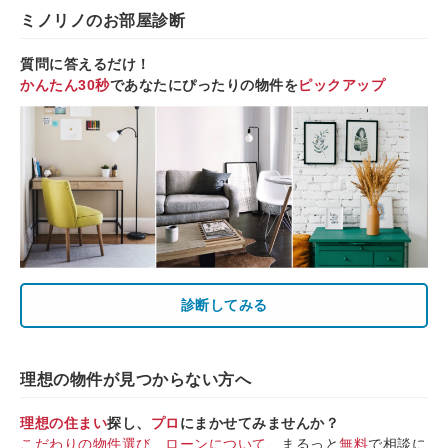
ミノリノのお部屋診断
質問に答えるだけ！
かんたん30秒
であなたにぴったりの物件を
ピックアップ
診断してみる
理想の物件が見つからない方へ
理想の住まい
探し、
プロ
にまかせてみませんか？
こだわりの物件選び
、
ローンについて
、まるっと
無料
で相談に