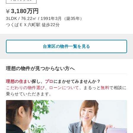
3,180万円
3LDK / 76.22㎡ / 1991年3月（築35年）
つくばＥＸ六町駅 徒歩22分
台東区の物件一覧を見る
理想の物件が見つからない方へ
理想の住まい
探し、
プロ
にまかせてみませんか？
こだわりの物件選び
、
ローンについて
、まるっと
無料
で相談に
乗らせていただきます。