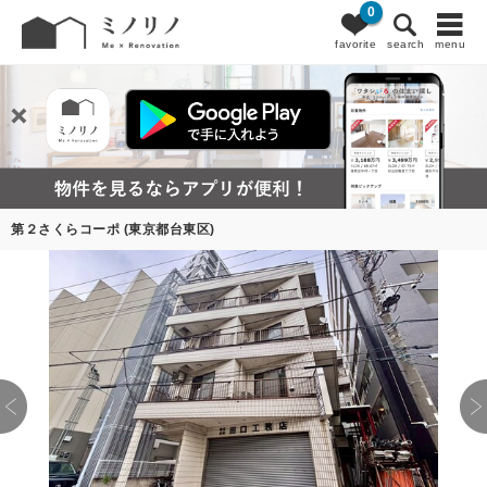
0
favorite
search
menu
第２さくらコーポ (東京都台東区)