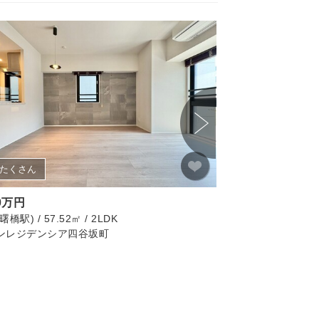
たくさん
画像たくさん
00万円
12,499万円
橋駅) / 57.52㎡ / 2LDK
新宿区(四谷三丁目駅) / 
ンレジデンシア四谷坂町
シティタワー四谷