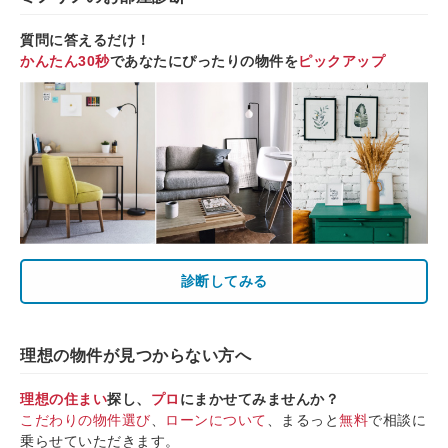
質問に答えるだけ！
かんたん30秒
であなたにぴったりの物件を
ピックアップ
診断してみる
理想の物件が見つからない方へ
理想の住まい
探し、
プロ
にまかせてみませんか？
こだわりの物件選び
、
ローンについて
、まるっと
無料
で相談に
乗らせていただきます。