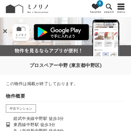
0
favorite
search
menu
プロスペアー中野 (東京都中野区)
この物件は掲載が終了しております。
物件概要
中古マンション
総武中央線中野駅 徒歩3分
東西線中野駅 徒歩3分
丸ノ内線新中野駅 徒歩9分