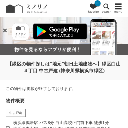
0
favorite
search
menu
【緑区の物件探しは”地元”朝日土地建物へ】緑区白山
４丁目 中古戸建 (神奈川県横浜市緑区)
この物件は掲載が終了しております。
物件概要
中古戸建
横浜線鴨居駅 バス8分 白山高校正門前下車 徒歩1分