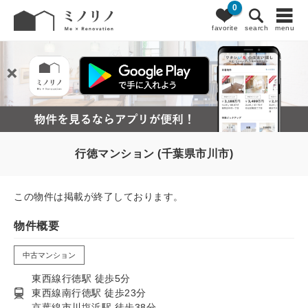
0
favorite
search
menu
行徳マンション (千葉県市川市)
この物件は掲載が終了しております。
物件概要
中古マンション
東西線行徳駅 徒歩5分
東西線南行徳駅 徒歩23分
京葉線市川塩浜駅 徒歩38分