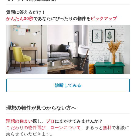
質問に答えるだけ！
かんたん30秒
であなたにぴったりの物件を
ピックアップ
診断してみる
理想の物件が見つからない方へ
理想の住まい
探し、
プロ
にまかせてみませんか？
こだわりの物件選び
、
ローンについて
、まるっと
無料
で相談に
乗らせていただきます。