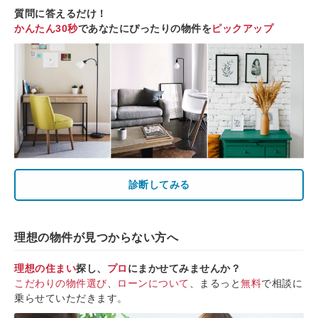
質問に答えるだけ！
かんたん30秒
であなたにぴったりの物件を
ピックアップ
診断してみる
理想の物件が見つからない方へ
理想の住まい
探し、
プロ
にまかせてみませんか？
こだわりの物件選び
、
ローンについて
、まるっと
無料
で相談に
乗らせていただきます。