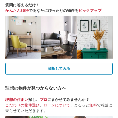
質問に答えるだけ！
かんたん30秒
であなたにぴったりの物件を
ピックアップ
診断してみる
理想の物件が見つからない方へ
理想の住まい
探し、
プロ
にまかせてみませんか？
こだわりの物件選び
、
ローンについて
、まるっと
無料
で相談に
乗らせていただきます。