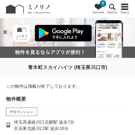
0
favorite
search
menu
青木町スカイハイツ (埼玉県川口市)
この物件は掲載が終了しております。
物件概要
中古マンション
埼玉高速線川口元郷駅 徒歩7分
京浜東北線川口駅 徒歩18分