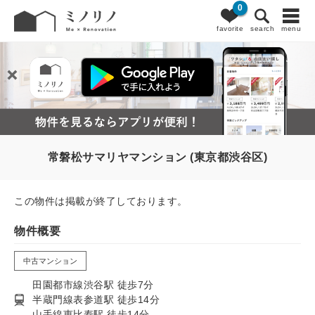
0
favorite
search
menu
常磐松サマリヤマンション (東京都渋谷区)
この物件は掲載が終了しております。
物件概要
中古マンション
田園都市線渋谷駅 徒歩7分
半蔵門線表参道駅 徒歩14分
山手線恵比寿駅 徒歩14分