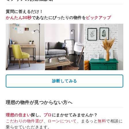
質問に答えるだけ！
かんたん30秒
であなたにぴったりの物件を
ピックアップ
診断してみる
理想の物件が見つからない方へ
理想の住まい
探し、
プロ
にまかせてみませんか？
こだわりの物件選び
、
ローンについて
、まるっと
無料
で相談に
乗らせていただきます。