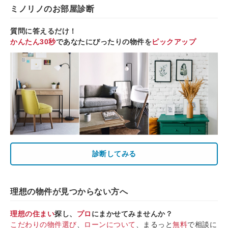
ミノリノのお部屋診断
質問に答えるだけ！
かんたん30秒
であなたにぴったりの物件を
ピックアップ
診断してみる
理想の物件が見つからない方へ
理想の住まい
探し、
プロ
にまかせてみませんか？
こだわりの物件選び
、
ローンについて
、まるっと
無料
で相談に