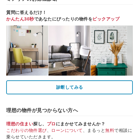
質問に答えるだけ！
かんたん30秒
であなたにぴったりの物件を
ピックアップ
診断してみる
理想の物件が見つからない方へ
理想の住まい
探し、
プロ
にまかせてみませんか？
こだわりの物件選び
、
ローンについて
、まるっと
無料
で相談に
乗らせていただきます。