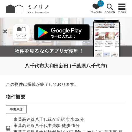
0
favorite
search
menu
八千代市大和田新田 (千葉県八千代市)
この物件は掲載が終了しております。
物件概要
中古戸建
東葉高速線八千代緑が丘駅 徒歩22分
東葉高速線八千代中央駅 徒歩29分
東葉高速線八千代緑が丘駅 バス5分 コーシン牛乳下車 徒