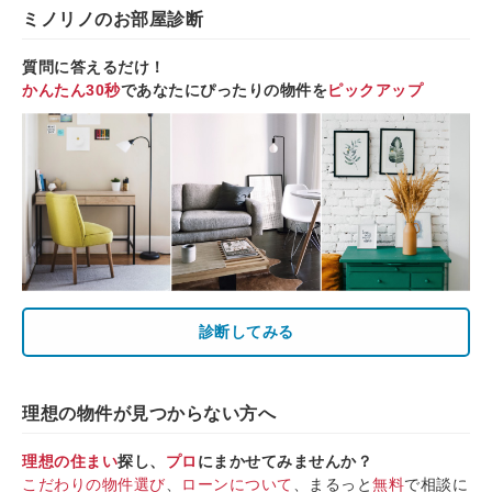
ミノリノのお部屋診断
質問に答えるだけ！
かんたん30秒
であなたにぴったりの物件を
ピックアップ
診断してみる
理想の物件が見つからない方へ
理想の住まい
探し、
プロ
にまかせてみませんか？
こだわりの物件選び
、
ローンについて
、まるっと
無料
で相談に