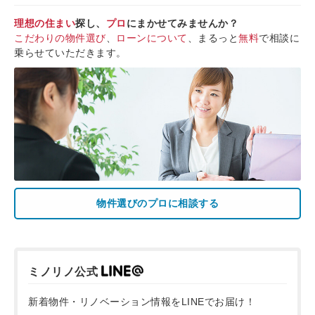
理想の住まい
探し、
プロ
にまかせてみませんか？
こだわりの物件選び
、
ローンについて
、まるっと
無料
で相談に
乗らせていただきます。
物件選びのプロに相談する
ミノリノ公式
新着物件・リノベーション情報をLINEでお届け！