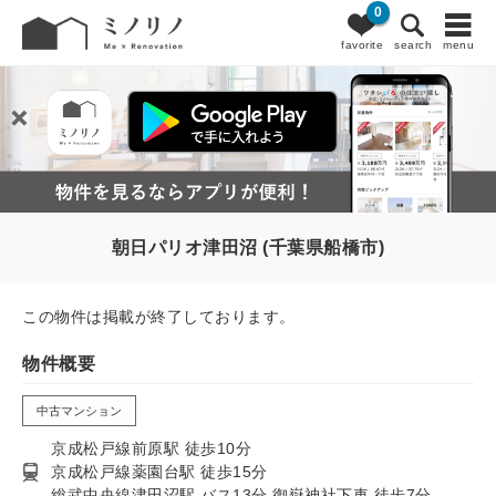
0
favorite
search
menu
朝日パリオ津田沼 (千葉県船橋市)
この物件は掲載が終了しております。
物件概要
中古マンション
京成松戸線前原駅 徒歩10分
京成松戸線薬園台駅 徒歩15分
総武中央線津田沼駅 バス13分 御嶽神社下車 徒歩7分