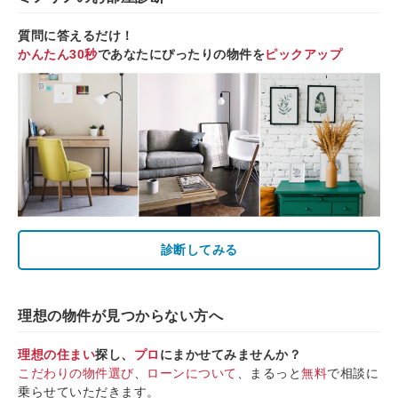
質問に答えるだけ！
かんたん30秒
であなたにぴったりの物件を
ピックアップ
診断してみる
理想の物件が見つからない方へ
理想の住まい
探し、
プロ
にまかせてみませんか？
こだわりの物件選び
、
ローンについて
、まるっと
無料
で相談に
乗らせていただきます。