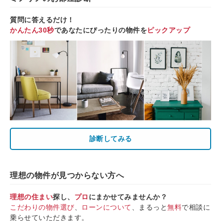
質問に答えるだけ！
かんたん30秒
であなたにぴったりの物件を
ピックアップ
診断してみる
理想の物件が見つからない方へ
理想の住まい
探し、
プロ
にまかせてみませんか？
こだわりの物件選び
、
ローンについて
、まるっと
無料
で相談に
乗らせていただきます。