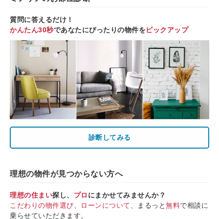
質問に答えるだけ！
かんたん30秒
であなたにぴったりの物件を
ピックアップ
診断してみる
理想の物件が見つからない方へ
理想の住まい
探し、
プロ
にまかせてみませんか？
こだわりの物件選び
、
ローンについて
、まるっと
無料
で相談に
乗らせていただきます。